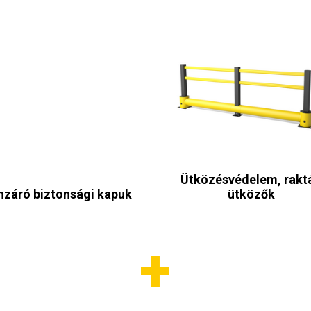
Ütközésvédelem, raktá
nzáró biztonsági kapuk
ütközők