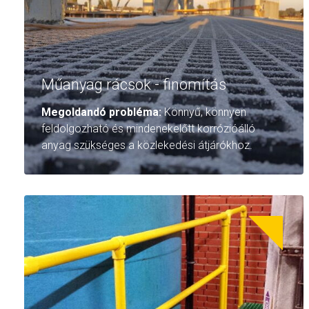
Műanyag rácsok - finomítás
Megoldandó probléma:
Könnyű, könnyen
feldolgozható és mindenekelőtt korrózióálló
anyag szükséges a közlekedési átjárókhoz.