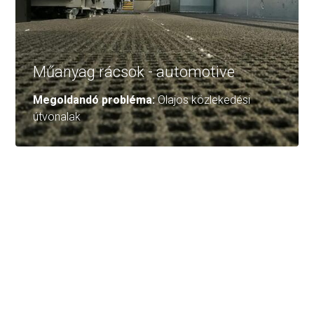
Műanyag rácsok - automotive
Megoldandó probléma:
Olajos közlekedési
útvonalak