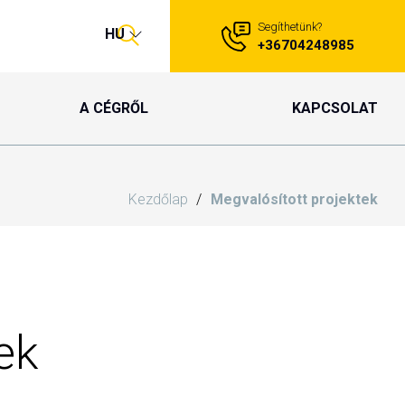
Segíthetünk?
HU
+36704248985
A CÉGRŐL
KAPCSOLAT
Kezdőlap
Megvalósított projektek
ek