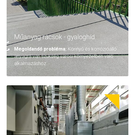
Műanyag rácsok - gyaloghíd
Megoldandó probléma:
Könnyű és korrózióálló
anyagra van szükség városi környezetben való
alkalmazáshoz.