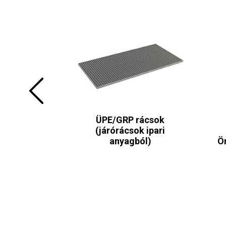
ÜPE/GRP rácsok
 lépcső-
(járórácsok ipari
közök
anyagból)
Ö