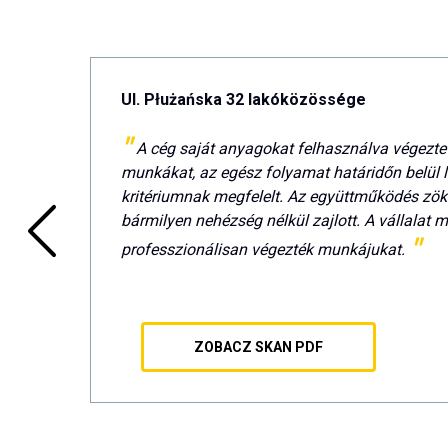
Ul. Płużańska 32 lakóközössége
A cég saját anyagokat felhasználva végezte
munkákat, az egész folyamat határidőn belül l
kritériumnak megfelelt. Az együttműködés z
bármilyen nehézség nélkül zajlott. A vállalat 
professzionálisan végezték munkájukat.
ZOBACZ SKAN PDF