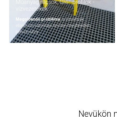
Műanyag rácsok, GRP-profilok -
vízvezetékek
Megoldandó probléma:
a szivattyúk
ellenőrzőcsatornája nincsen megfelelően
bebiztosítva
Nevükön n