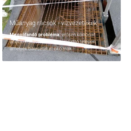
Műanyag rácsok - vízvezetékek
Megoldandó probléma:
erősen korrodált
acélburkolatok a szennyvíztisztító telepen,
amelyek baleseteket okoznak