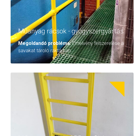
Műanyag rácsok - gyógyszergyártás
Megoldandó probléma:
Emelvény felszerelése a
savakat tároló raktárban