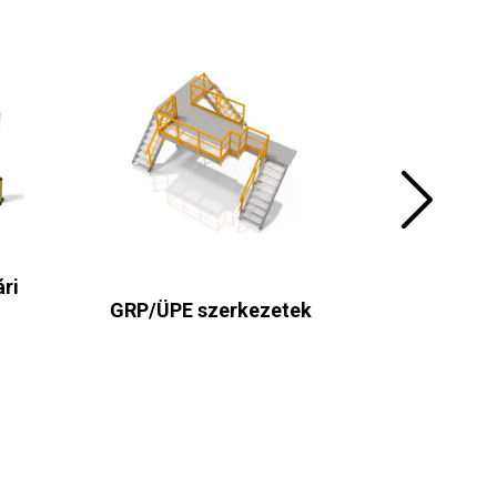
ri
Ko
GRP/ÜPE szerkezetek
kapaszko