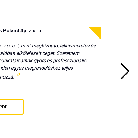
 Poland Sp. z o. o.
Z. 
 z o. o.-t, mint megbízható, lelkiismeretes és
A
alóban elkötelezett céget. Szeretném
munk
munkatársainak gyors és professzionális
o. t
inden egyes megrendeléshez teljes
megb
 hozzá.
PDF