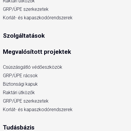
Raktári ütközők
GRP/ÜPE szerkezetek
Korlát- és kapaszkodórendszerek
Szolgáltatások
Megvalósított projektek
Csúszásgátló védőeszközök
GRP/ÜPE rácsok
Biztonsági kapuk
Raktári ütközők
GRP/ÜPE szerkezetek
Korlát- és kapaszkodórendszerek
Tudásbázis