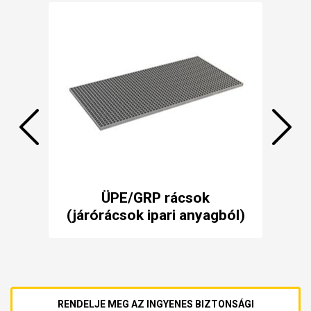
ő-
ÜPE/GRP rácsok
Gra
(járórácsok ipari anyagból)
RENDELJE MEG AZ INGYENES BIZTONSÁGI