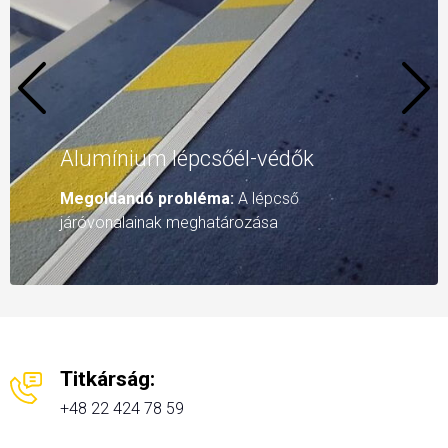
Alumínium lépcsőél-védők
Megoldandó probléma:
A lépcső
járóvonalainak meghatározása
Titkárság:
+48 22 424 78 59