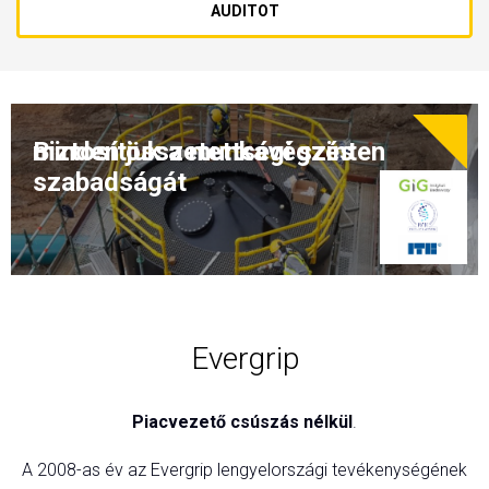
AUDITOT
Biztosítjuk a munkavégzés
minden összetettségi szinten
szabadságát
Evergrip
Piacvezető csúszás nélkül
.
A 2008-as év az Evergrip lengyelországi tevékenységének