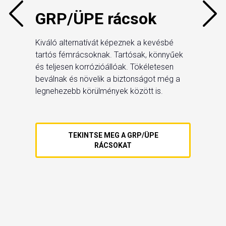
GRP/ÜPE rácsok
Elenged
csúszá
és kön
t
Kiváló alternatívát képeznek a kevésbé
európa
iós
tartós fémrácsoknak. Tartósak, könnyűek
előírá
on
és teljesen korrózióállóak. Tökéletesen
leesés
beválnak és növelik a biztonságot még a
lag
legnehezebb körülmények között is.
son
TEKINTSE MEG A GRP/ÜPE
RÁCSOKAT