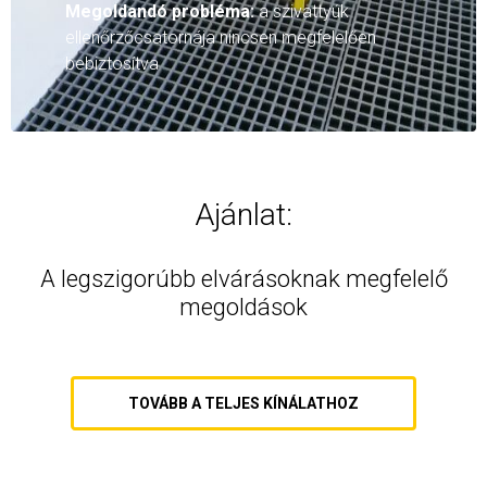
Megoldandó probléma:
a szivattyúk
ellenőrzőcsatornája nincsen megfelelően
bebiztosítva
Ajánlat:
A legszigorúbb elvárásoknak megfelelő
megoldások
TOVÁBB A TELJES KÍNÁLATHOZ