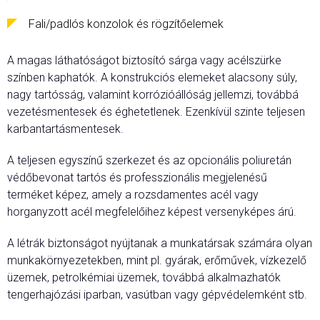
Fali/padlós konzolok és rögzítőelemek
A magas láthatóságot biztosító sárga vagy acélszürke
színben kaphatók. A konstrukciós elemeket alacsony súly,
nagy tartósság, valamint korrózióállóság jellemzi, továbbá
vezetésmentesek és éghetetlenek. Ezenkívül szinte teljesen
karbantartásmentesek.
A teljesen egyszínű szerkezet és az opcionális poliuretán
védőbevonat tartós és professzionális megjelenésű
terméket képez, amely a rozsdamentes acél vagy
horganyzott acél megfelelőihez képest versenyképes árú.
A létrák biztonságot nyújtanak a munkatársak számára olyan
munkakörnyezetekben, mint pl. gyárak, erőművek, vízkezelő
üzemek, petrolkémiai üzemek, továbbá alkalmazhatók
tengerhajózási iparban, vasútban vagy gépvédelemként stb.