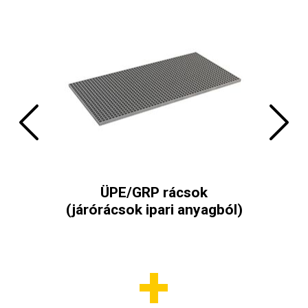
ő-
ÜPE/GRP rácsok
(járórácsok ipari anyagból)
Önz