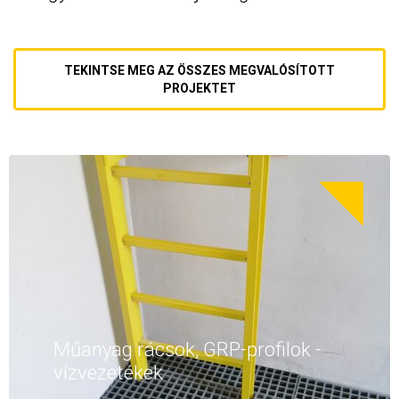
TEKINTSE MEG AZ ÖSSZES MEGVALÓSÍTOTT
PROJEKTET
Műanyag rácsok, GRP-profilok -
vízvezetékek