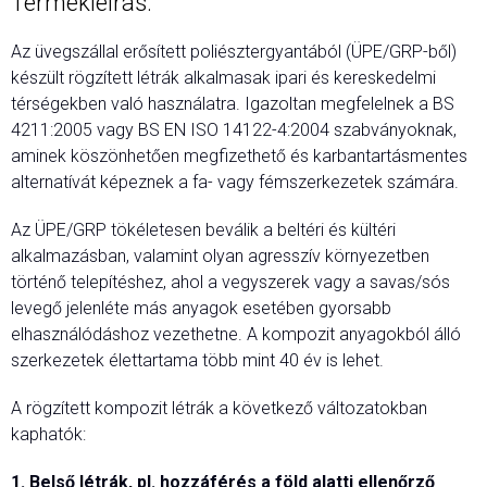
Termékleírás:
Az üvegszállal erősített poliésztergyantából (ÜPE/GRP-ből)
készült rögzített létrák alkalmasak ipari és kereskedelmi
térségekben való használatra. Igazoltan megfelelnek a BS
4211:2005 vagy BS EN ISO 14122-4:2004 szabványoknak,
aminek köszönhetően megfizethető és karbantartásmentes
alternatívát képeznek a fa- vagy fémszerkezetek számára.
Az ÜPE/GRP tökéletesen beválik a beltéri és kültéri
alkalmazásban, valamint olyan agresszív környezetben
történő telepítéshez, ahol a vegyszerek vagy a savas/sós
levegő jelenléte más anyagok esetében gyorsabb
elhasználódáshoz vezethetne. A kompozit anyagokból álló
szerkezetek élettartama több mint 40 év is lehet.
A rögzített kompozit létrák a következő változatokban
kaphatók:
1. Belső létrák, pl. hozzáférés a föld alatti ellenőrző