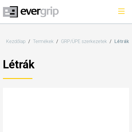
Kezdőlap
Termékek
GRP/ÜPE szerkezetek
Létrák
Létrák