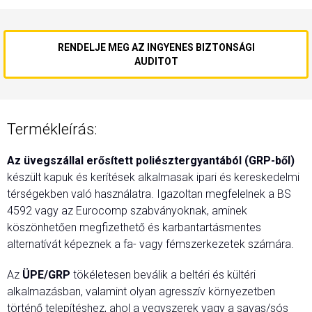
RENDELJE MEG AZ INGYENES BIZTONSÁGI
AUDITOT
Termékleírás:
Az üvegszállal erősített poliésztergyantából (GRP-ből)
készült kapuk és kerítések alkalmasak ipari és kereskedelmi
térségekben való használatra. Igazoltan megfelelnek a BS
4592 vagy az Eurocomp szabványoknak, aminek
köszönhetően megfizethető és karbantartásmentes
alternatívát képeznek a fa- vagy fémszerkezetek számára.
Az
ÜPE/GRP
tökéletesen beválik a beltéri és kültéri
alkalmazásban, valamint olyan agresszív környezetben
történő telepítéshez, ahol a vegyszerek vagy a savas/sós