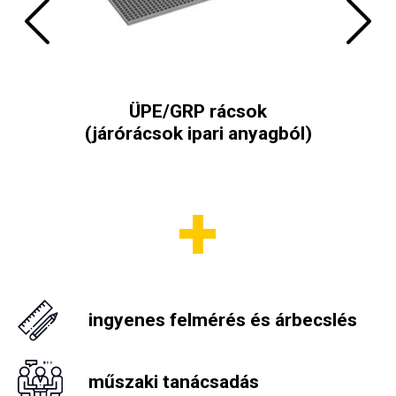
ő-
ÜPE/GRP rácsok
(járórácsok ipari anyagból)
Önz
ingyenes felmérés és árbecslés
műszaki tanácsadás