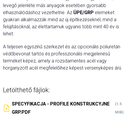
levegő jelenléte más anyagok esetében gyorsabb
elhasználódáshoz vezethetne. Az
ÜPE/GRP
elemeket
gyakran alkalmazzák mind az új építkezéseknél, mind a
felújításoknál, az élettartamuk ugyanis több mint 40 év is
lehet.
A teljesen egyszínű szerkezet és az opcionális poliuretán
védőbevonat tartós és professzionális megjelenésű
terméket képez, amely a rozsdamentes acél vagy
horganyzott acél megfelelőihez képest versenyképes árú.
Letölthető fájlok:
SPECYFIKACJA - PROFILE KONSTRUKCYJNE
(1.5
GRP.PDF
MIB)