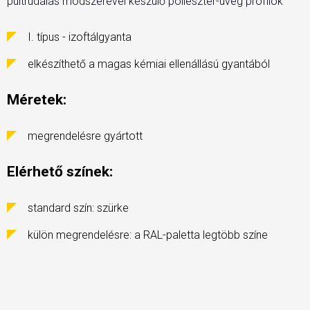
pultrudálás módszerével készülő poliészter-üveg profilok
I. típus - izoftálgyanta
elkészíthető a magas kémiai ellenállású gyantából
Méretek:
megrendelésre gyártott
Elérhető színek:
standard szín: szürke
külön megrendelésre: a RAL-paletta legtöbb színe