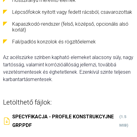
Hosszirányú merevítő elemek
Lépcsőfokok nyitott vagy fedett rácsból, csavarozottak
Kapaszkodó-rendszer (felső, középső, opcionális alsó
korlát)
Fali/padlós konzolok és rögzítőelemek
Az acélszürke színben kapható elemeket alacsony súly, nagy
tartósság, valamint korrózióállóság jellemzi, továbbá
vezetésmentesek és éghetetlenek. Ezenkívül szinte teljesen
karbantartásmentesek.
Letölthető fájlok:
SPECYFIKACJA - PROFILE KONSTRUKCYJNE
(1.5
GRP.PDF
MIB)