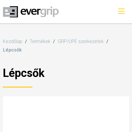
Kezdőlap
Termékek
GRP/ÜPE szerkezetek
Lépcsők
Lépcsők