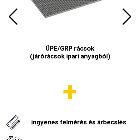
ő-
ÜPE/GRP rácsok
(járórácsok ipari anyagból)
Önz
ingyenes felmérés és árbecslés