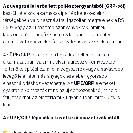
Az üvegszállal erősített poliésztergyantából (GRP-ből)
készült lépcsők alkalmasak ipari és kereskedelmi
térségekben való használatra. Igazoltan megfelelnek a BS
4592 vagy az Eurocomp szabványoknak, aminek
köszönhetően megfizethető és karbantartásmentes
alternatívát képeznek a fa- vagy fémszerkezetek számára.
Az
ÜPE/GRP
tökéletesen beválik a beltéri és kültéri
alkalmazásban, valamint olyan agresszív környezetben
történő telepítéshez, ahol a vegyszerek vagy a savas/sós
levegő jelenléte más anyagok esetében gyorsabb
elhasználódáshoz vezethetne. Az
ÜPE/GRP
elemeket
gyakran alkalmazzák mind az új építkezéseknél, mind a
felújításoknál, az élettartamuk ugyanis több mint 40 év is
lehet.
Az ÜPE/GRP lépcsők a következő összetevőkből áll: