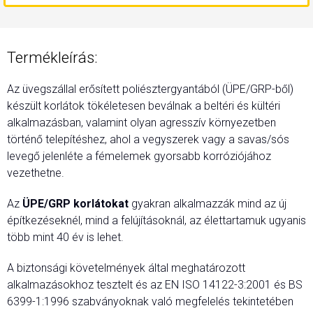
Termékleírás:
Az üvegszállal erősített poliésztergyantából (ÜPE/GRP-ből)
készült korlátok tökéletesen beválnak a beltéri és kültéri
alkalmazásban, valamint olyan agresszív környezetben
történő telepítéshez, ahol a vegyszerek vagy a savas/sós
levegő jelenléte a fémelemek gyorsabb korróziójához
vezethetne.
Az
ÜPE/GRP korlátokat
gyakran alkalmazzák mind az új
építkezéseknél, mind a felújításoknál, az élettartamuk ugyanis
több mint 40 év is lehet.
A biztonsági követelmények által meghatározott
alkalmazásokhoz tesztelt és az EN ISO 14122-3:2001 és BS
6399-1:1996 szabványoknak való megfelelés tekintetében