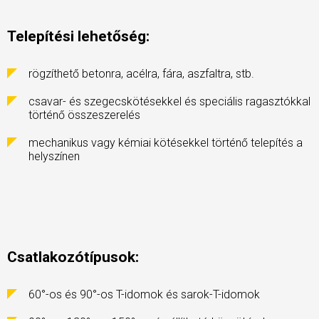
Telepítési lehetőség:
rögzíthető betonra, acélra, fára, aszfaltra, stb.
csavar- és szegecskötésekkel és speciális ragasztókkal
történő összeszerelés
mechanikus vagy kémiai kötésekkel történő telepítés a
helyszínen
Csatlakozótípusok:
60°-os és 90°-os T-idomok és sarok-T-idomok