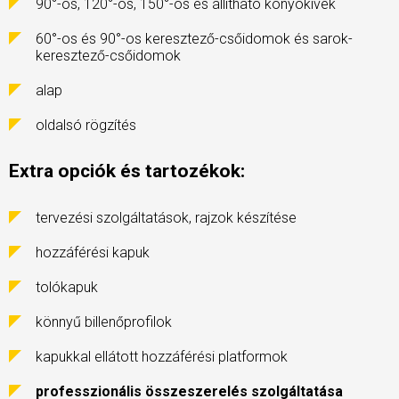
90°-os, 120°-os, 150°-os és állítható könyökívek
60°-os és 90°-os keresztező-csőidomok és sarok-
keresztező-csőidomok
alap
oldalsó rögzítés
Extra opciók és tartozékok:
tervezési szolgáltatások, rajzok készítése
hozzáférési kapuk
tolókapuk
könnyű billenőprofilok
kapukkal ellátott hozzáférési platformok
professzionális összeszerelés szolgáltatása