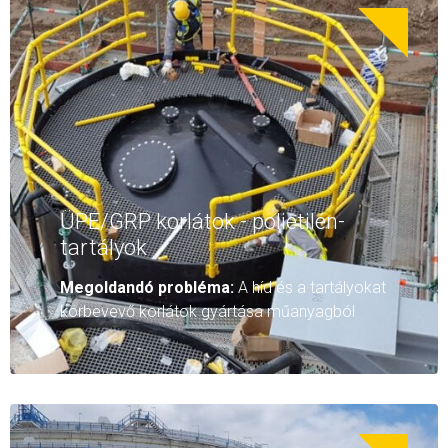
ÜPE/GRP korlátok - polietilén-
tartályok
Megoldandó probléma:
A híd és a tartályokat
körbevevő korlátok gyártása műanyagból