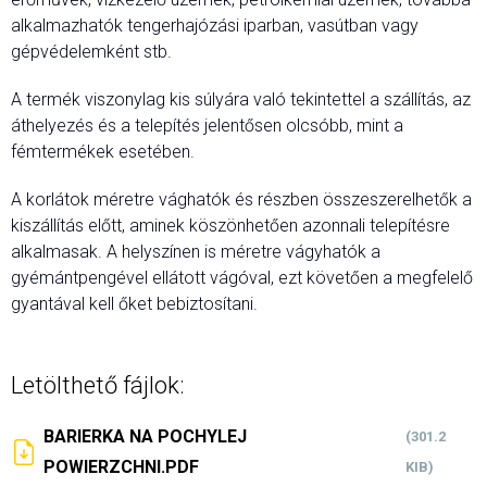
alkalmazhatók tengerhajózási iparban, vasútban vagy
gépvédelemként stb.
A termék viszonylag kis súlyára való tekintettel a szállítás, az
áthelyezés és a telepítés jelentősen olcsóbb, mint a
fémtermékek esetében.
A korlátok méretre vághatók és részben összeszerelhetők a
kiszállítás előtt, aminek köszönhetően azonnali telepítésre
alkalmasak. A helyszínen is méretre vágyhatók a
gyémántpengével ellátott vágóval, ezt követően a megfelelő
gyantával kell őket bebiztosítani.
Letölthető fájlok:
BARIERKA NA POCHYLEJ
(301.2
POWIERZCHNI.PDF
KIB)