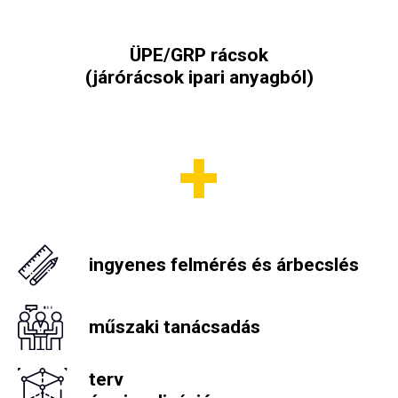
ő-
ÜPE/GRP rácsok
(járórácsok ipari anyagból)
Önz
ingyenes felmérés és árbecslés
műszaki tanácsadás
terv