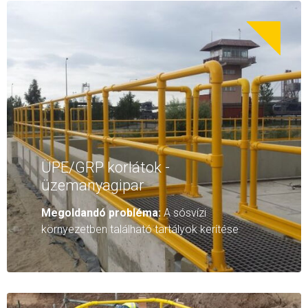
ÜPE/GRP korlátok -
üzemanyagipar
Megoldandó probléma:
A sósvízi
környezetben található tartályok kerítése