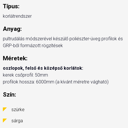
Típus:
korlátrendszer
Anyag:
pultrudálás módszerével készülő poliészter-üveg profilok és
GRP-ből formázott rögzítések
Méretek:
oszlopok, felső és középső korlátok:
kerek csőprofil: 50mm
profilok hossza: 6000mm (a kívánt méretre vágható)
Szín:
szürke
sárga