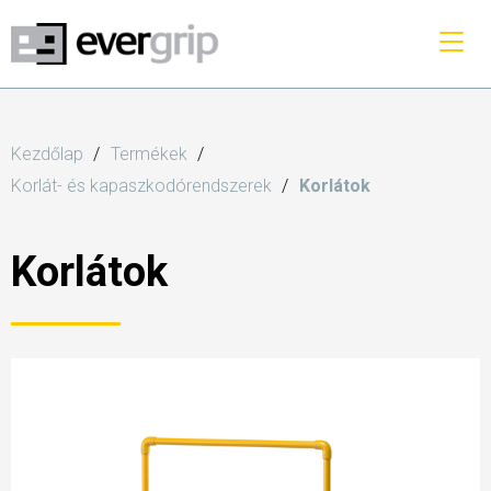
Kezdőlap
Termékek
Korlát- és kapaszkodórendszerek
Korlátok
Korlátok