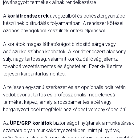
jóváhagyott termékek állnak rendelkezésre.
A
korlátrendszerek
üvegszálból és poliésztergyantából
készülnek pultrudálás folyamatában. A rendszer kötései
azonos anyagokból készülnek öntési eljárással.
A korlátok magas láthatóságot biztosító sárga vagy
acélszürke színben kaphatók. A korlátrendszert alacsony
súly, nagy tartósság, valamint korrózióállóság jellemzi,
továbbá vezetésmentes és éghetetlen. Ezenkívül szinte
teljesen karbantartásmentes.
A teljesen egyszínű szerkezet és az opcionális poliuretán
védőbevonat tartós és professzionális megjelenésű
terméket képez, amely a rozsdamentes acél vagy
horganyzott acél megfelelőihez képest versenyképes árú.
Az
ÜPE/GRP korlátok
biztonságot nyújtanak a munkatársak
számára olyan munkakörnyezetekben, mint pl. gyárak,
erőművek, vízkezelő üzemek, petrolkémiai üzemek, továbbá