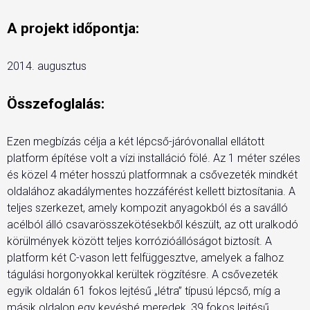
A projekt időpontja:
2014. augusztus
Összefoglalás:
Ezen megbízás célja a két lépcső-járóvonallal ellátott
platform építése volt a vízi installáció fölé. Az 1 méter széles
és közel 4 méter hosszú platformnak a csővezeték mindkét
oldalához akadálymentes hozzáférést kellett biztosítania. A
teljes szerkezet, amely kompozit anyagokból és a saválló
acélból álló csavarösszekötésekből készült, az ott uralkodó
körülmények között teljes korrózióállóságot biztosít. A
platform két C-vason lett felfüggesztve, amelyek a falhoz
tágulási horgonyokkal kerültek rögzítésre. A csővezeték
egyik oldalán 61 fokos lejtésű „létra” típusú lépcső, míg a
másik oldalon egy kevésbé meredek, 39 fokos lejtésű