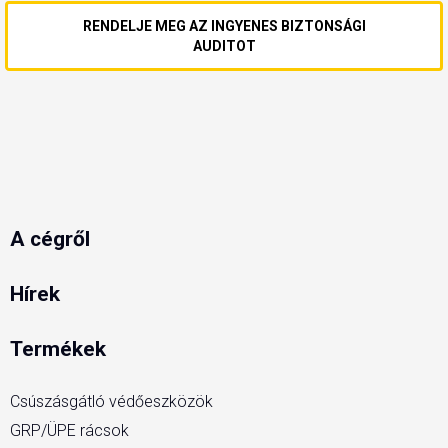
RENDELJE MEG AZ INGYENES BIZTONSÁGI
AUDITOT
A cégről
Hírek
Termékek
Csúszásgátló védőeszközök
GRP/ÜPE rácsok