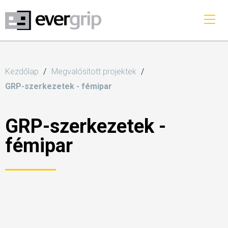
Kezdőlap
Megvalósított projektek
GRP-szerkezetek - fémipar
GRP-szerkezetek -
fémipar